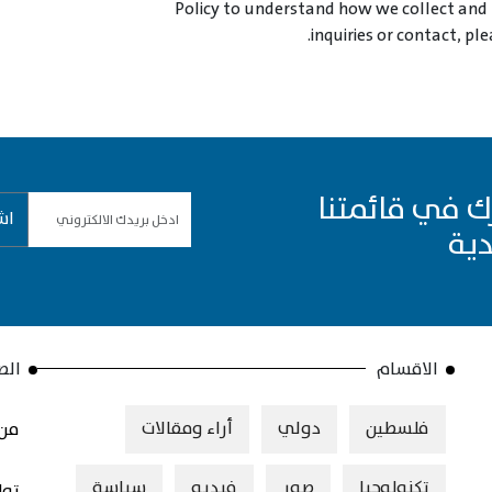
Policy to understand how we collect and u
inquiries or contact, pl
ك في قائمتنا
اش
دية
الاقسام
الص
فلسطين
دولي
أراء ومقالات
من 
تكنولوجيا
صور
فيديو
سياسة
توا