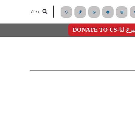
بحث
رع لنا-DONATE TO US