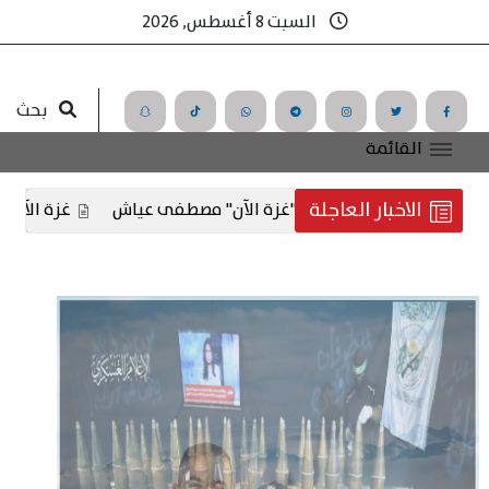
السبت 8 أغسطس, 2026
بحث
القائمة
الاخبار العاجلة
الك موقع "غزة الآن" مصطفى عياش
غزة الآن تُعزي مديرها مصطف