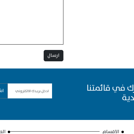
ارسال
ك في قائمتنا
اش
دية
الاقسام
الص