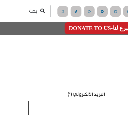
بحث
رع لنا-DONATE TO US
البريد الالكتروني (*)